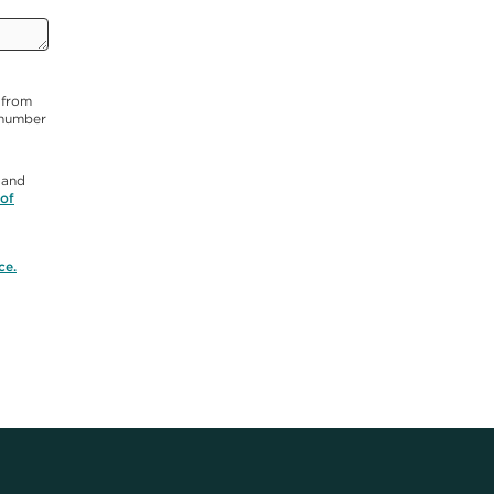
 from
 number
 and
of
ce.