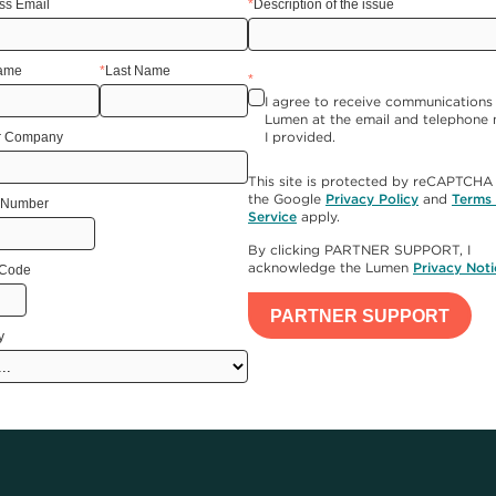
ss Email
*
Description of the issue
Name
*
Last Name
*
I agree to receive communications
Lumen at the email and telephone
I provided.
r Company
This site is protected by reCAPTCHA
the Google
Privacy Policy
and
Terms 
 Number
Service
apply.
By clicking PARTNER SUPPORT, I
acknowledge the Lumen
Privacy Noti
 Code
PARTNER SUPPORT
y