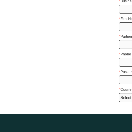
*
Busine
*
First 
*
Partne
*
Phone
*
Postal
*
Countr