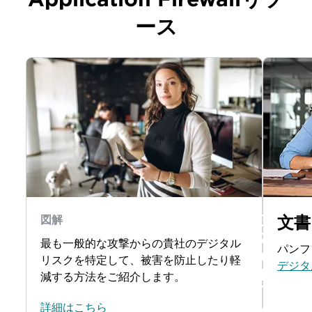
ース
文書
図解
最も一般的な攻撃からの貴社のデジタル
パンフ
リスクを特定して、被害を防止したり軽
デジタ
減する方法をご紹介します。
詳細はこちら