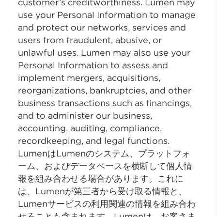
customer’s creditworthiness. Lumen may
use your Personal Information to manage
and protect our networks, services and
users from fraudulent, abusive, or
unlawful uses. Lumen may also use your
Personal Information to assess and
implement mergers, acquisitions,
reorganizations, bankruptcies, and other
business transactions such as financings,
and to administer our business,
accounting, auditing, compliance,
recordkeeping, and legal functions.
LumenはLumenのシステム、プラットフォ
ーム、およびデータベースを横断して個人情
報を組み合わせる場合があります。これに
は、Lumenが第三者から受け取る情報と、
Lumenサービスの利用関連の情報を組み合わ
せることも含まれます。Lumenは、お客さま